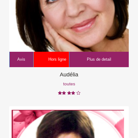
Avis
Hors ligne
Plus de detail
Audélia
toutes